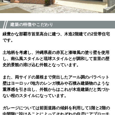
建築の特徴やこだわり
緑豊かな那覇市首里高台に建つ、木造2階建ての2世帯住宅
です。
土地柄を考慮し、沖縄県産の赤瓦と漆喰風の塗り壁を使用
し、南仏風スタイルと琉球スタイルとが調和して首里の歴
史的景観の溶け込む外観となっています。
また、両サイドの屋根まで突出したアール調のパラペット
壁はヨーロッパ地方のレンガ積みや石積み建築物のような
重厚感を引き出し、外観からはこれが木造建築だと気づか
ない程のスタイルになっています。
ガレージについては前面道路の傾斜を利用して1階と2階の
中間階に設けることによってそれぞれの住戸にアプローチ